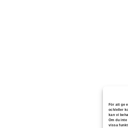
För att ge 
och/eller 
kan vi beh
Om du inte
vissa funkt