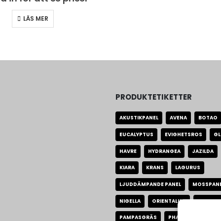
LÄS MER
PRODUKTETIKETTER
AKUSTIKPANEL
AVENA
BOTAO
EUCALYPTUS
EVIGHETSROS
GL
HAVRE
HYDRANGEA
JAZILDA
KIARA
KRANS
LAGURUS
LJUDDÄMPANDE PANEL
MOSSPAN
NIGELLA
ORIENTALISK
PALM BL
PAMPASGRÄS
PHALARIS
RUSC