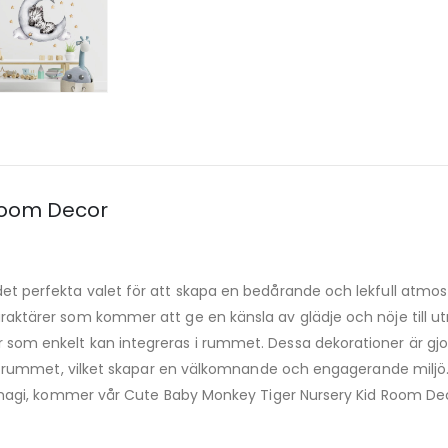
Room Decor
t perfekta valet för att skapa en bedårande och lekfull atmosfä
raktärer som kommer att ge en känsla av glädje och nöje till u
som enkelt kan integreras i rummet. Dessa dekorationer är gjor
 till rummet, vilket skapar en välkomnande och engagerande mi
rmagi, kommer vår Cute Baby Monkey Tiger Nursery Kid Room Decor