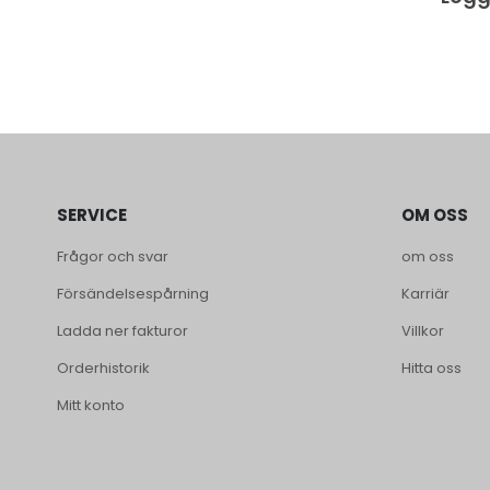
SERVICE
OM OSS
Frågor och svar
om oss
Försändelsespårning
Karriär
Ladda ner fakturor
Villkor
Orderhistorik
Hitta oss
Mitt konto