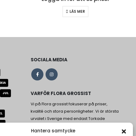
LÄS MER
SOCIALA MEDIA
IXIA
VARFÖR FLORA GROSSIST
JUL
Vi på Flora grossist fokuserar på priser,
kvalité och stora personligheter. Vi är största
EL
urvalet i Sverige med endast Torkade
AD
blommor och stabiliserade blommor.
Hantera samtycke
US