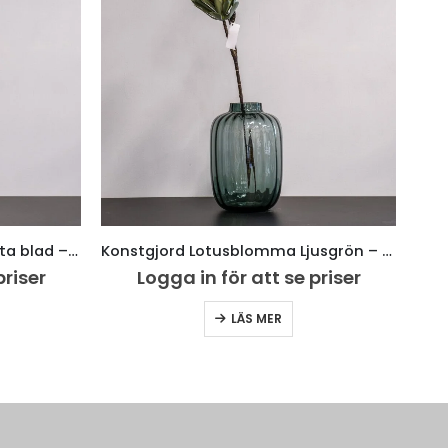
Konstgjord alocasia cacullata blad – 75 cm Naturtroget Bladverk
Konstgjord Lotusblomma Ljusgrön – 83 cm Naturtroget Bladverk
priser
Logga in för att se priser
LÄS MER