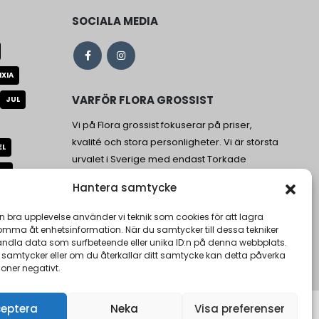
SOCIALA MEDIA
IXIA
VARFÖR FLORA GROSSIST
JUL
Vi på Flora grossist fokuserar på priser,
kvalité och stora personligheter. Vi är största
EL
urvalet i Sverige med endast Torkade
AD
blommor och stabiliserade blommor.
Hantera samtycke
US
en bra upplevelse använder vi teknik som cookies för att lagra
LBÄR
VAS
komma åt enhetsinformation. När du samtycker till dessa tekniker
andla data som surfbeteende eller unika ID:n på denna webbplats.
ÄGGPANEL
 samtycker eller om du återkallar ditt samtycke kan detta påverka
ioner negativt.
eptera
Neka
Visa preferenser