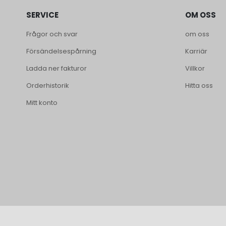
SERVICE
OM OSS
Frågor och svar
om oss
Försändelsespårning
Karriär
Ladda ner fakturor
Villkor
Orderhistorik
Hitta oss
Mitt konto