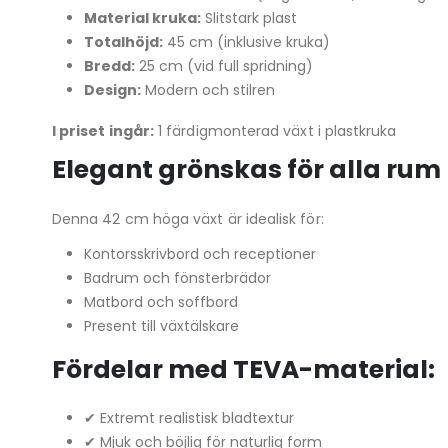
Material kruka:
Slitstark plast
Totalhöjd:
45 cm (inklusive kruka)
Bredd:
25 cm (vid full spridning)
Design:
Modern och stilren
I priset ingår:
1 färdigmonterad växt i plastkruka
Elegant grönskas för alla rum
Denna 42 cm höga växt är idealisk för:
Kontorsskrivbord och receptioner
Badrum och fönsterbrädor
Matbord och soffbord
Present till växtälskare
Fördelar med TEVA-material:
✔ Extremt realistisk bladtextur
✔ Mjuk och böjlig för naturlig form