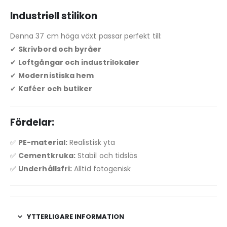
Industriell stilikon
Denna 37 cm höga växt passar perfekt till:
✔
Skrivbord och byråer
✔
Loftgångar och industrilokaler
✔
Modernistiska hem
✔
Kaféer och butiker
Fördelar:
✅
PE-material:
Realistisk yta
✅
Cementkruka:
Stabil och tidslös
✅
Underhållsfri:
Alltid fotogenisk
YTTERLIGARE INFORMATION