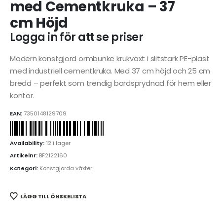
med Cementkruka – 37
cm Höjd
Logga in för att se priser
Modern konstgjord ormbunke krukväxt i slitstark PE-plast
med industriell cementkruka. Med 37 cm höjd och 25 cm
bredd – perfekt som trendig bordsprydnad för hem eller
kontor.
EAN:
7350148129709
Availability:
12 i lager
Artikelnr:
BF2122160
Kategori:
Konstgjorda växter
LÄGG TILL ÖNSKELISTA