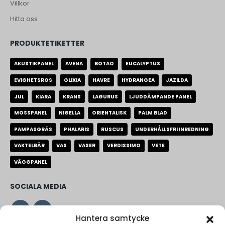
Villkor
Hitta oss
PRODUKTETIKETTER
AKUSTIKPANEL
AVENA
BOTAO
EUCALYPTUS
EVIGHETSROS
GLIXIA
HAVRE
HYDRANGEA
JAZILDA
JUL
KIARA
KRANS
LAGURUS
LJUDDÄMPANDE PANEL
MOSSPANEL
NIGELLA
ORIENTALISK
PALM BLAD
PAMPASGRÄS
PHALARIS
RUSCUS
UNDERHÅLLSFRI INREDNING
VAKTELBÄR
VAS
VASER
VERDISSIMO
VETE
VÄGGPANEL
SOCIALA MEDIA
Hantera samtycke