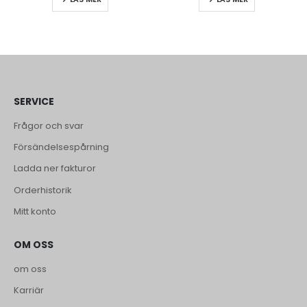
SERVICE
Frågor och svar
Försändelsespårning
Ladda ner fakturor
Orderhistorik
Mitt konto
OM OSS
om oss
Karriär