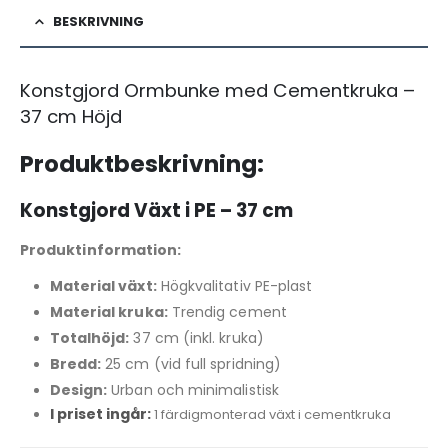
BESKRIVNING
Konstgjord Ormbunke med Cementkruka –
37 cm Höjd
Produktbeskrivning:
Konstgjord Växt i PE – 37 cm
Produktinformation:
Material växt:
Högkvalitativ PE-plast
Material kruka:
Trendig cement
Totalhöjd:
37 cm (inkl. kruka)
Bredd:
25 cm (vid full spridning)
Design:
Urban och minimalistisk
I priset ingår:
1 färdigmonterad växt i cementkruka