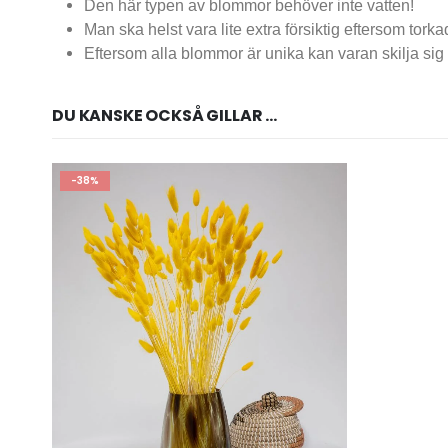
Den här typen av blommor behöver inte vatten!
Man ska helst vara lite extra försiktig eftersom tor
Eftersom alla blommor är unika kan varan skilja sig 
DU KANSKE OCKSÅ GILLAR …
-38%