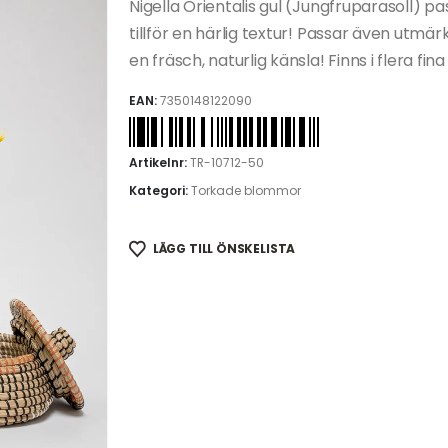
Nigella Orientalis gul (Jungfruparasoll)
tillför en härlig textur! Passar även utmä
en fräsch, naturlig känsla! Finns i flera fina
EAN:
7350148122090
Artikelnr:
TR-10712-50
Kategori:
Torkade blommor
LÄGG TILL ÖNSKELISTA