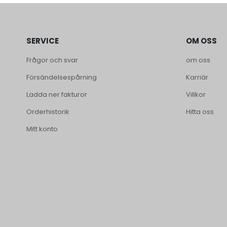
SERVICE
OM OSS
Frågor och svar
om oss
Försändelsespårning
Karriär
Ladda ner fakturor
Villkor
Orderhistorik
Hitta oss
Mitt konto