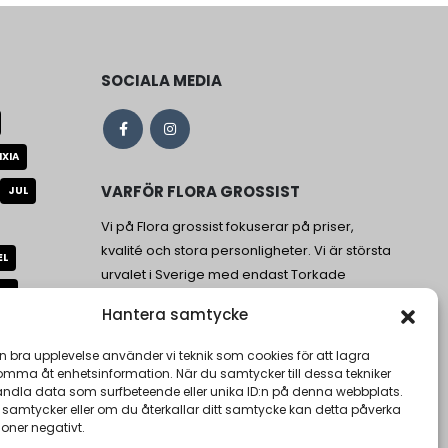
SOCIALA MEDIA
IXIA
VARFÖR FLORA GROSSIST
JUL
Vi på Flora grossist fokuserar på priser,
kvalité och stora personligheter. Vi är största
EL
urvalet i Sverige med endast Torkade
AD
blommor och stabiliserade blommor.
Hantera samtycke
US
en bra upplevelse använder vi teknik som cookies för att lagra
LBÄR
VAS
komma åt enhetsinformation. När du samtycker till dessa tekniker
andla data som surfbeteende eller unika ID:n på denna webbplats.
ÄGGPANEL
 samtycker eller om du återkallar ditt samtycke kan detta påverka
ioner negativt.