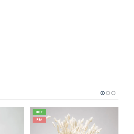
HOT
REA