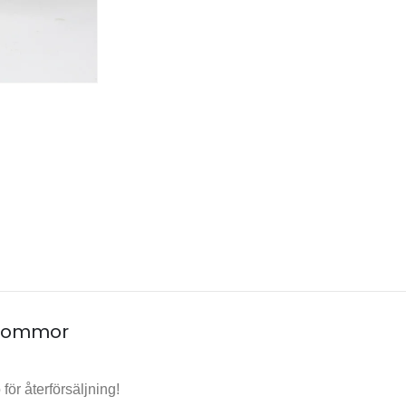
 Blommor
ör återförsäljning!