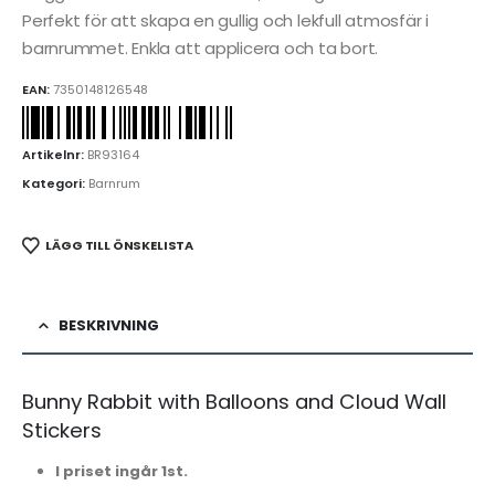
Perfekt för att skapa en gullig och lekfull atmosfär i
barnrummet. Enkla att applicera och ta bort.
EAN:
7350148126548
Artikelnr:
BR93164
Kategori:
Barnrum
LÄGG TILL ÖNSKELISTA
BESKRIVNING
Bunny Rabbit with Balloons and Cloud Wall
Stickers
I priset ingår 1st.