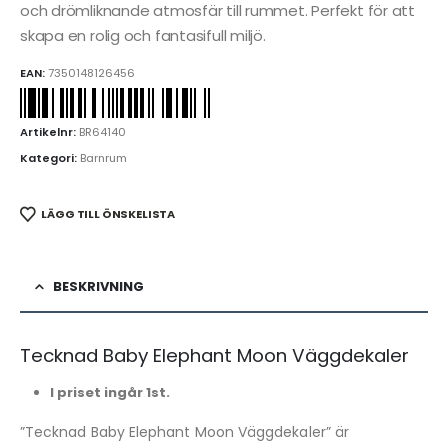
och drömliknande atmosfär till rummet. Perfekt för att
skapa en rolig och fantasifull miljö.
EAN:
7350148126456
Artikelnr:
BR64140
Kategori:
Barnrum
LÄGG TILL ÖNSKELISTA
BESKRIVNING
Tecknad Baby Elephant Moon Väggdekaler
I priset ingår 1st.
”Tecknad Baby Elephant Moon Väggdekaler” är