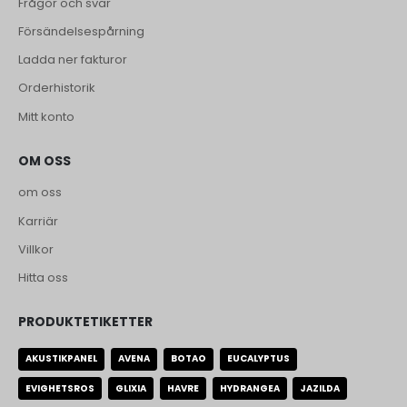
Frågor och svar
Försändelsespårning
Ladda ner fakturor
Orderhistorik
Mitt konto
OM OSS
om oss
Karriär
Villkor
Hitta oss
PRODUKTETIKETTER
AKUSTIKPANEL
AVENA
BOTAO
EUCALYPTUS
EVIGHETSROS
GLIXIA
HAVRE
HYDRANGEA
JAZILDA