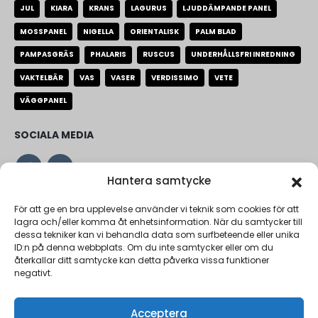
JUL
KIARA
KRANS
LAGURUS
LJUDDÄMPANDE PANEL
MOSSPANEL
NIGELLA
ORIENTALISK
PALM BLAD
PAMPASGRÄS
PHALARIS
RUSCUS
UNDERHÅLLSFRI INREDNING
VAKTELBÄR
VAS
VASER
VERDISSIMO
VETE
VÄGGPANEL
SOCIALA MEDIA
Hantera samtycke
VARFÖR FLORA GROSSIST
För att ge en bra upplevelse använder vi teknik som cookies för att
lagra och/eller komma åt enhetsinformation. När du samtycker till
Vi på Flora grossist fokuserar på priser, kvalité och stora
dessa tekniker kan vi behandla data som surfbeteende eller unika
ID:n på denna webbplats. Om du inte samtycker eller om du
personligheter. Vi är största urvalet i Sverige med endast
återkallar ditt samtycke kan detta påverka vissa funktioner
Torkade blommor och stabiliserade blommor.
negativt.
Acceptera