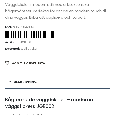
Väggdekaler i modern stil med arkitektoniska
bågemönster. Perfekta för att ge en modern touch till
dina väggar. Enkla att applicera och ta bort.
EAN:
7350148127583
Artikelnr:
JGB002
Kategori:
Wall sticker
LÄGG TILL ÖNSKELISTA
BESKRIVNING
Bågformade väggdekaler – moderna
väggstickers JGB002