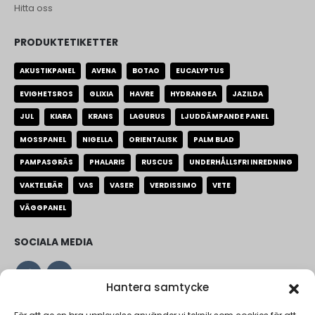
Hitta oss
PRODUKTETIKETTER
AKUSTIKPANEL
AVENA
BOTAO
EUCALYPTUS
EVIGHETSROS
GLIXIA
HAVRE
HYDRANGEA
JAZILDA
JUL
KIARA
KRANS
LAGURUS
LJUDDÄMPANDE PANEL
MOSSPANEL
NIGELLA
ORIENTALISK
PALM BLAD
PAMPASGRÄS
PHALARIS
RUSCUS
UNDERHÅLLSFRI INREDNING
VAKTELBÄR
VAS
VASER
VERDISSIMO
VETE
VÄGGPANEL
SOCIALA MEDIA
Hantera samtycke
VARFÖR FLORA GROSSIST