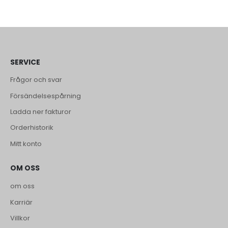
SERVICE
Frågor och svar
Försändelsespårning
Ladda ner fakturor
Orderhistorik
Mitt konto
OM OSS
om oss
Karriär
Villkor